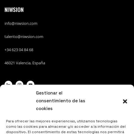
NIWSION
info@niwsion.com
talento@niwsion.com
+34 623 04 84 68
46021
Valencia, España
Gestionar el
consentimiento de las
cookies
DATOS DE INTERÉS
Para ofrecer las mejores experiencias, utilizamos tecnologías
como las cookies para almacenar y/o acceder a la información del
Politica de privacidad y aviso legal
dispositivo. El consentimiento de estas tecnologías nos permitirá