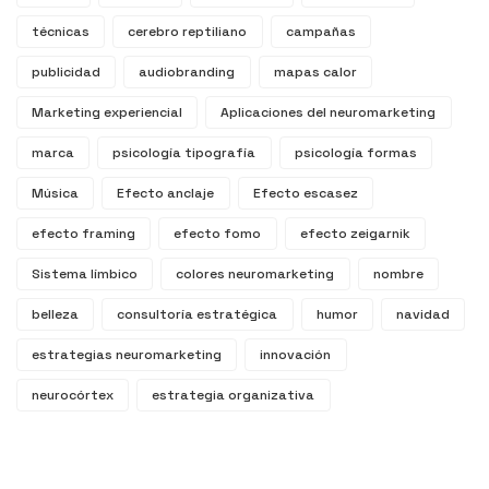
técnicas
cerebro reptiliano
campañas
publicidad
audiobranding
mapas calor
Marketing experiencial
Aplicaciones del neuromarketing
marca
psicología tipografía
psicología formas
Música
Efecto anclaje
Efecto escasez
efecto framing
efecto fomo
efecto zeigarnik
Sistema límbico
colores neuromarketing
nombre
belleza
consultoría estratégica
humor
navidad
estrategias neuromarketing
innovación
neurocórtex
estrategia organizativa