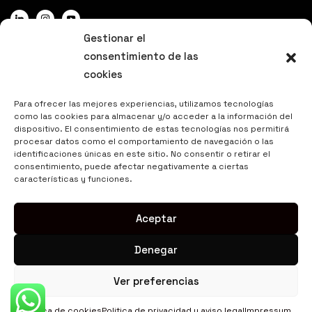
Gestionar el
consentimiento de las
cookies
DATOS DE INTERÉS
Para ofrecer las mejores experiencias, utilizamos tecnologías
como las cookies para almacenar y/o acceder a la información del
Politica de privacidad y aviso legal
dispositivo. El consentimiento de estas tecnologías nos permitirá
procesar datos como el comportamiento de navegación o las
Política de cookies
identificaciones únicas en este sitio. No consentir o retirar el
consentimiento, puede afectar negativamente a ciertas
características y funciones.
© 2025. Niwsion
Aceptar
Denegar
Ver preferencias
Política de cookies
Politica de privacidad y aviso legal
Impressum