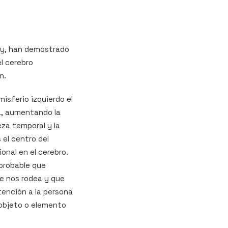
sey, han demostrado
l cerebro
n.
isferio izquierdo el
a, aumentando la
eza temporal y la
 el centro del
onal en el cerebro.
probable que
e nos rodea y que
ención a la persona
 objeto o elemento