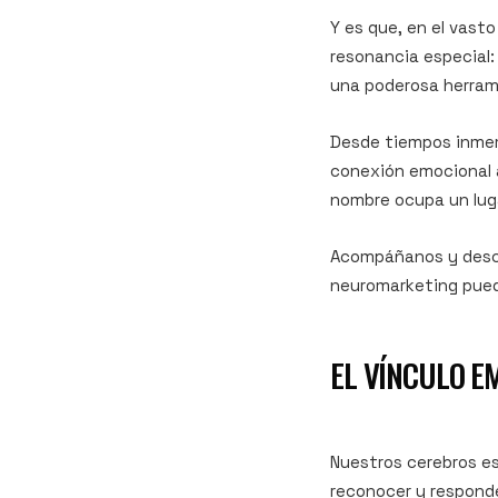
Y es que, en el vast
resonancia especial:
una poderosa herram
Desde tiempos inmemo
conexión emocional a
nombre ocupa un lug
Acompáñanos y descu
neuromarketing pued
EL VÍNCULO E
Nuestros cerebros e
reconocer y respond