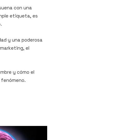
esuena con una
mple etiqueta, es
.
idad y una poderosa
marketing, el
ombre y cómo el
e fenómeno.