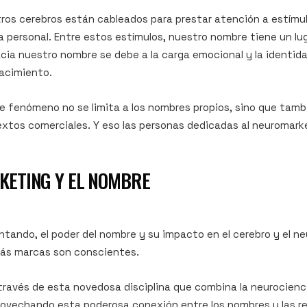
tros cerebros están cableados para prestar atención a estímu
 personal. Entre estos estímulos, nuestro nombre tiene un lu
cia nuestro nombre se debe a la carga emocional y la identid
nacimiento.
ste fenómeno no se limita a los nombres propios, sino que tambi
tos comerciales. Y eso las personas dedicadas al neuromarke
KETING Y EL NOMBRE
ando, el poder del nombre y su impacto en el cerebro y el ne
más marcas son conscientes.
 través de esta novedosa disciplina que combina la neurocienc
rovechando esta poderosa conexión entre los nombres y las r