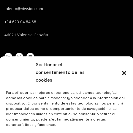
talento@niwsion.com
+34 623 04 84 68
46021
Valencia, España
Gestionar el
consentimiento de las
cookies
DATOS DE INTERÉS
Para ofrecer las mejores experiencias, utilizamos tecnologías
como las cookies para almacenar y/o acceder a la información del
Politica de privacidad y aviso legal
dispositivo. El consentimiento de estas tecnologías nos permitirá
procesar datos como el comportamiento de navegación o las
Política de cookies
identificaciones únicas en este sitio. No consentir o retirar el
consentimiento, puede afectar negativamente a ciertas
características y funciones.