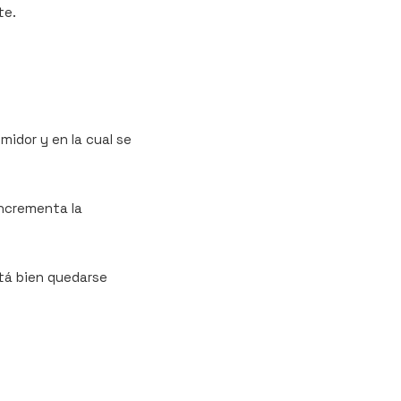
te.
midor y en la cual se
incrementa la
stá bien quedarse