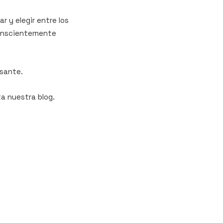
r y elegir entre los
nconscientemente
esante.
ta nuestra blog.